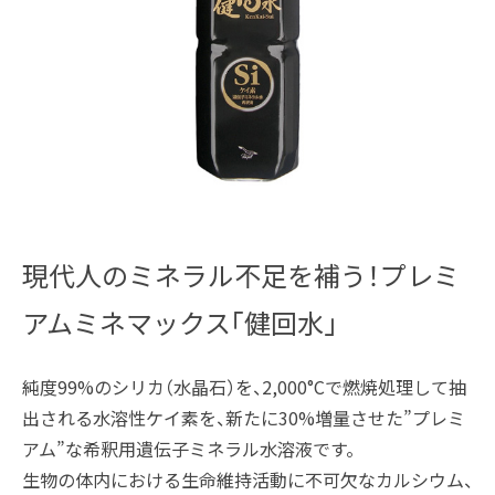
ネ
ラ
ル
水
溶
液
2026
by
現代人のミネラル不足を補う！プレミ
年
mdcadmin
5
アムミネマックス「健回水」
月
7
純度99%のシリカ（水晶石）を、2,000°Cで燃焼処理して抽
日
出される水溶性ケイ素を、新たに30%増量させた”プレミ
アム”な希釈用遺伝子ミネラル水溶液です。
生物の体内における生命維持活動に不可欠なカルシウム、