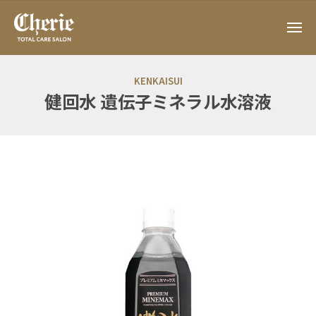
ー
コ
h
ン
メ
e
ニ
テ
r
ュ
C
T
ー
i
ン
h
O
KENKAISUI
e
ツ
e
T
健回水 遺伝子ミネラル水溶液
へ
r
A
ス
i
L
健
キ
C
e
ッ
回
A
プ
R
水
E
遺
S
伝
A
L
子
O
ミ
N